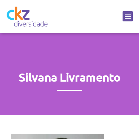
Sobre a CKZ
Silvana Livramento