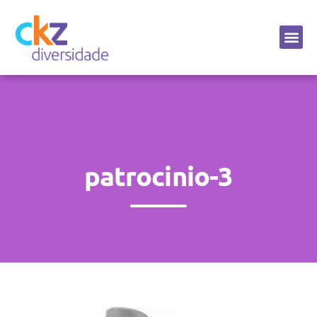
Sobre a CKZ
patrocinio-3