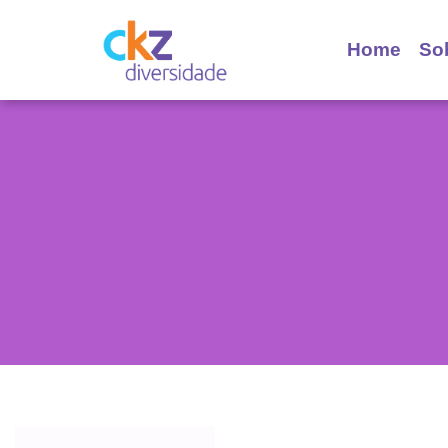
Home
So