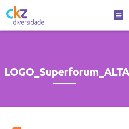
Sobre a CKZ
LOGO_Superforum_ALT