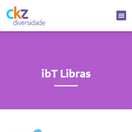
Sobre a CKZ
ibT Libras