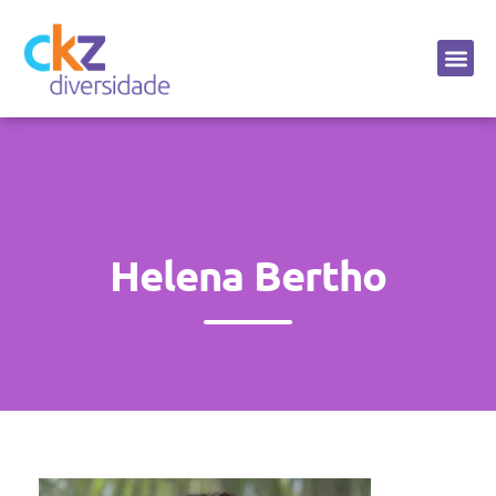
Sobre a CKZ
Helena Bertho