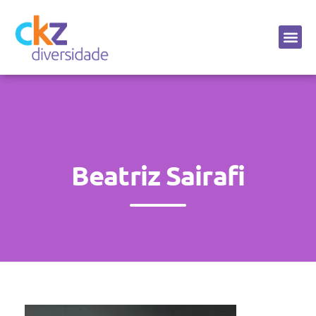
Sobre a CKZ
Beatriz Sairafi